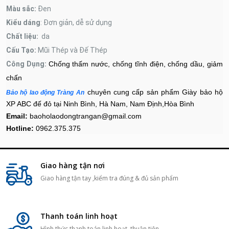
Màu sắc:
Đen
Kiểu dáng
: Đơn giản, dễ sử dụng
Chất liệu:
da
Cấu Tạo:
Mũi Thép và Đế Thép
Công Dụng:
Chống thấm nước, chống tĩnh điện, chống dầu, giảm
chấn
chuyên cung cấp sản phẩm
Giày bảo hộ
Bảo hộ lao động Tràng An
XP ABC đế đỏ
tại Ninh Bình, Hà Nam, Nam Định,Hòa Bình
Email:
baoholaodongtrangan@gmail.com
Hotline:
0962.375.375
Giao hàng tận nơi
Giao hàng tận tay ,kiểm tra đúng & đủ sản phẩm
Thanh toán linh hoạt
Hình thức thanh toán linh hoạt, thuận tiện