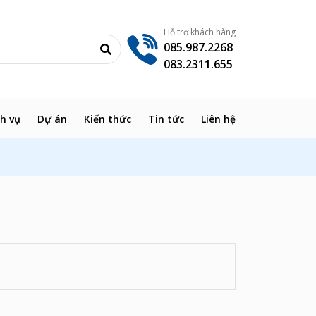
Hỗ trợ khách hàng
085.987.2268
083.2311.655
ch vụ
Dự án
Kiến thức
Tin tức
Liên hệ