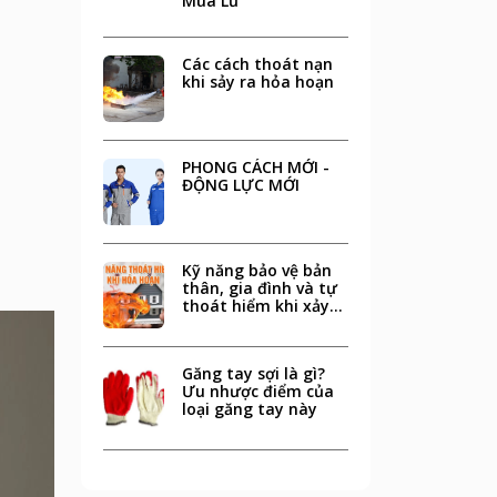
Mùa Lũ
Các cách thoát nạn
khi sảy ra hỏa hoạn
PHONG CÁCH MỚI -
ĐỘNG LỰC MỚI
Kỹ năng bảo vệ bản
thân, gia đình và tự
thoát hiểm khi xảy
ra hỏa hoạn
Găng tay sợi là gì?
Ưu nhược điểm của
loại găng tay này