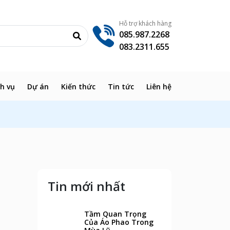
Hỗ trợ khách hàng
085.987.2268
083.2311.655
ch vụ
Dự án
Kiến thức
Tin tức
Liên hệ
Tin mới nhất
Tầm Quan Trọng
Của Áo Phao Trong