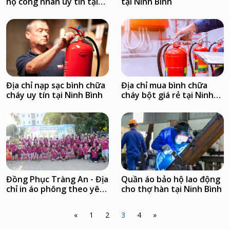
hộ công nhân uy tín tại
tại Ninh Bình
Ninh Bình
Địa chỉ nạp sạc bình chữa
Địa chỉ mua bình chữa
cháy uy tín tại Ninh Bình
cháy bột giá rẻ tại Ninh
Bình
Đồng Phục Tràng An - Địa
Quần áo bảo hộ lao động
chỉ in áo phông theo yêu
cho thợ hàn tại Ninh Bình
cầu giá rẻ ở Ninh Bình.
«
1
2
3
4
»