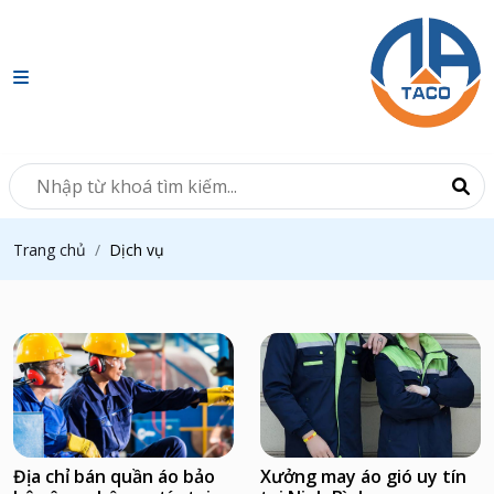
Dịch vụ
Trang chủ
Địa chỉ bán quần áo bảo
Xưởng may áo gió uy tín